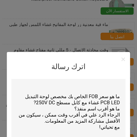
الاستفسار الآن
ماء قبة معدنية زر لوحة المفاتيح غشاء اللمس لجهاز طبي
اتصل بنا
وقت محادثة الاتصال - 5 مللي ثانية مفتاح غشاء مقاوم
للماء يتميز بمصباحين LED بسُمك 0.2 مم إلى 0.5 مم
مصمم للأداء
اتصل بنا
اترك رسالة
جهاز اتصال إناثي لوحة لمسة مقاومة للرطوبة مع 3M
الملصق مناسبة للحماية من الرطوبة في البيئات الصناعية
القاسية
اتصل بنا
وقت المحادثة أقل من أو يساوي 5 ميس مفتاح غشاء
مقاوم للماء مع اثنين من أضواء LED و 8 بنية طبقة محسّنة
لفترة طويلة
اتصل بنا
تصميم مسطح لوحة التبديل المقاومة للرذاذ التي تتضمن
طريقة الطباعة الشاشية المصممة في البيئات الصناعية
القاسية