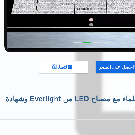
احصل على السعر
ﺎﺘﺼﻟ ﺍﻶﻧ
مفتاح غشاء مقاوم للماء مع مصباح LED من Everlight وشهادة