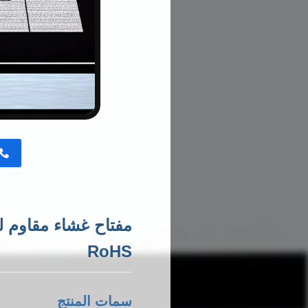
button
RoHS
سمات المنتج