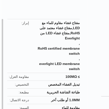
button
مفتاح غشاء مقاوم للماء مع
إبراز
LED,مفتاح غشاء معتمد على
RoHS,مفتاح غشاء LED من
Everlight
,
RoHS certified membrane
switch
,
everlight LED membrane
switch
≥ 100MΩ
مقاومة العزل
تبديل الغشاء المخصص
التخصيص
طباعة الشاشة الحريرية
مطبعة
1.0MM أو طلب آخر
درجة الاتصال
مقاومة للماء
السمة