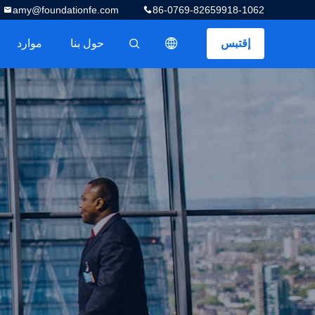
amy@foundationfe.com
86-0769-82659918-1062
إقتبس
حول بنا
موارد
描述