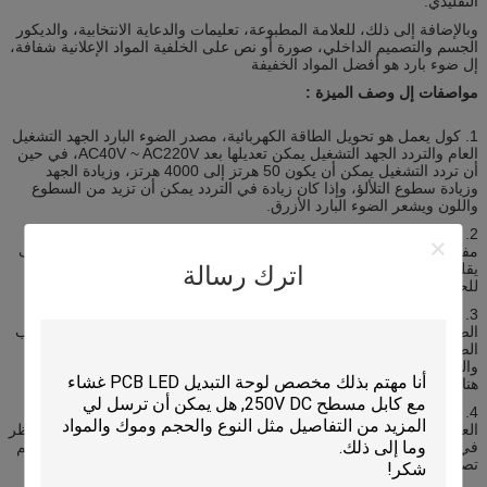
التقليدي.
وبالإضافة إلى ذلك، للعلامة المطبوعة، تعليمات والدعاية الانتخابية، والديكور
الجسم والتصميم الداخلي، صورة أو نص على الخلفية المواد الإعلانية شفافة،
إل ضوء بارد هو أفضل المواد الخفيفة
مواصفات إل وصف الميزة
:
1. كول يعمل هو تحويل الطاقة الكهربائية، مصدر الضوء البارد الجهد التشغيل
العام والتردد الجهد التشغيل يمكن تعديلها بعد AC40V ~ AC220V، في حين
أن تردد التشغيل يمكن أن يكون 50 هرتز إلى 4000 هرتز، وزيادة الجهد
وزيادة سطوع التلألؤ، وإذا كان زيادة في التردد يمكن أن تزيد من السطوع
واللون ويشعر الضوء البارد الأزرق.
2. إل الضوء البارد للحياة ليست مثل مصادر الضوء التقليدية لديها زوال
مفاجئ لهذه الظاهرة، ولكن بعد فترة طويلة من الاستخدام، وسطوع سوف
يقلل تدريجيا البرد والجهد والتردد ودرجة الحرارة والرطوبة والضوء البارد
اترك رسالة
للحياة تتأثر عامل رئيسي
3. سطوع الانارة من سطوع الانارة يمكن الحصول عليها عن طريق قياس
الضوئية، وعادة ما يعبر عن الإنارة من مصدر ضوء الانارة في وحدات حساب
الضوئية، ولكن العين البشرية هي أقل سهولة لتحقيق هذه الحساسية،
والحس البصري ومقياس الضوء عموما معيار من المقارنة، وسوف يكون
هناك درجة معينة من الخطأ.
4. إل مصدر الضوء البارد لإنتاج مصدر الطاقة، عن طريق محول محول
العاكس مطابقة (سائق) لدفع، والجهد محرك وتواتر أقراص الباردة، هو النظر
في حجم المنطقة وفقا للأشعة، واستخدام البيئة ، الحياة، الخ الظروف لدعم
تصميم وتطوير وإنتاج المهنية الإنتاج.