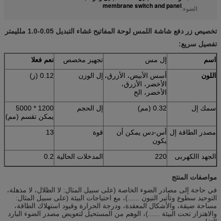
membrane switch and panel
الضوء:
تخصيص زر دفع شاشة اللمس لوحة المفاتيح غشاء التبديل 0.05-1.0 ملليمتر
تفصيل سريع:
اسم
إل مس
تجهيز مخصص
نعم فعلا
اللون
أسس الأبيض، الأزرق،
إل الوزن
0.12 (ز)
الأخضر، الأزرق،
الأخضر، الخ
سمك إل
0.32 (مم)
إل الحجم
1200 * 5000
يمكن تقسم (مم)
مصدر الطاقة إل
أس-دس يمكن أن
قوة
13
يكون
الجهد االكهربى
220
المدخلات الحالية
0.2
مواصفات المنتج
في حاجة إلى مصادر الضوء الخاصة (على سبيل المثال: لا الظلال، لا مذهلة،
التوحيد سطوع وتأثير النيون ......)، مع احتياجات البيئة (على سبيل المثال:
مساحة ضيقة، والأشكال المعقدة، ودرجة الحرارة وقيود استهلاك الطاقة،
والاهتزاز تحت البيئة ......)، الوهم من المستحيل لتعويض مصدر الضوء البارد