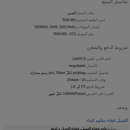
تفاصيل المنتج
مكان المنشأ:
الصين
اسم العلامة التجارية:
TKM MS
إصدار الشهادات:
ISO9001:2008, SGS,Rohs
رقم الموديل:
TKM-MS - 072
شروط الدفع والشحن
الحد الأدنى لكمية:
100PCS
الأسعار:
negotiable
تفاصيل التغليف:
polybag لكلّ pcs, 50per رسم متحرّك
وقت التسليم:
15 - 20days
شروط الدفع:
T/T أو L/C
القدرة على العرض:
100000Pieces لكلّ شهر
وصف
التبديل غشاء مقاوم للماء
واحد غشاء التبديل، غشاء التبديل و لوحة
تسليط
,