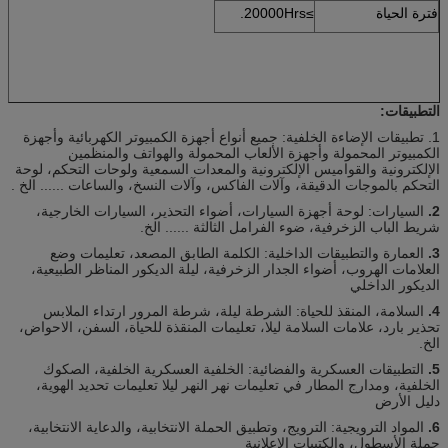
فترة الحياة
≥20000Hrs.
التطبيقات:
1. تطبيقات الإضاءة الخلفية: جميع أنواع أجهزة الكمبيوتر الكهربائية وأجهزة
الكمبيوتر المحمولة وأجهزة الألعاب المحمولة والهواتف والمنظمين
الإلكترونية والقواميس الإلكترونية والمعدات السمعية ولوحات التحكم، لوحة
التحكم بالموجات الدقيقة، وآلات الفاكس، وآلات النسخ، والساعات ...... الخ .
2.
السيارات: لوحة أجهزة السيارات، أضواء التحذير، السيارات الخارجية،
شريط الباب الزخرفية، ضوء الفرامل الثالثة ...... الخ.
3.
العمارة والتطبيقات الداخلية: الكلمة الطابق المصعد، تعليمات وضع
العلامات الهروب، أضواء الجدار الزخرفية، ليلة الديكور المناظر الطبيعية،
الديكور الداخلي
4.
السلامة، المنقذ للحياة: الشرطة ليلة، شرطة المرور ارتداء الملابس
تحذير بارد، علامات السلامة ليلا، تعليمات المنقذة للحياة، السفن، الاحواض،
الخ.
5.
التطبيقات العسكرية والفضائية: الخلفية العسكرية الخلفية، الصكوك
الخلفية، ومدارج المطار في تعليمات نهر النهر ليلا تعليمات تحديد الهوية،
دليل الأرض
6.
المواد الترويجية: الترويج، وتطبيق الحملة الانتخابية، والدعاية الانتخابية،
حملة الأسطول، والكتيبات الإعلانية