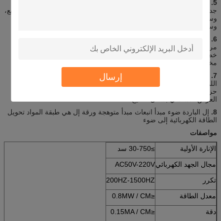
5.
الباردة خفيفة الوزن وسماكة الأقراص الباردة لديها شرط رئيسي جذابة
جدا هو أن وزن وزنه وسمك، أقراص الباردة هو 0.1 غرام لكل سنتيمتر مربع،
وسمك هو 0.2mm ~ 0.5mm، والمتطلبات الخاصة لبعض أوامر، الوزن
وسمك الفيلم الانارة سوف يتبعها التغيير.
6.
ميزة أخرى من أقراص الباردة الانحناء صلابة أقراص الباردة هو أن لديها
مرونة جيدة، وعادة 2CM فوق الانحناء الشعاع هو مقبول، وهذا الانحناء
خصائص صلابة، ولكن أيضا يعطي أقراص الباردة لديها أغراض بيئات أكثر
مختلفة.
إرسال
7.
يجب أن الحواف مختومة من أقراص الباردة في الأسبوع على طول
اللمعان الشهير يكون 0.1CM على الأقل حزمة، ضيقة تألق مدى الحياة
حزمة من شأنها أن تنتج تغييرات طفيفة، فمن المقترح أن تبقى مختومة
العرض الأساسي بشكل صحيح.
8.
إل الباردة ضوء مبدأ انبعاث مبدأ متوهجة ورقة إل هي طبقة المواد تحويل
الطاقة الكهربائية إلى ضوء
مواصفات
الإنارة الأولية
≥30-750 سد
مجال الجهد الكهربائي
AC50V-220V
تكرر
200HZ-1500HZ
معدل الطاقة
≤0.8MW / CM
دقة
≤0.15MA / CM