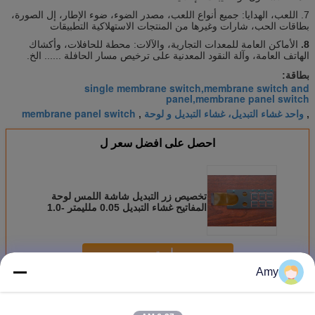
7. اللعب، الهدايا: جميع أنواع اللعب، مصدر الضوء، ضوء الإطار، إل الصورة،
بطاقات الحب، شارات وغيرها من المنتجات الاستهلاكية التطبيقات
8.
الأماكن العامة للمعدات التجارية، والآلات: محطة للحافلات، وأكشاك
الهاتف العامة، وآلة النقود المعدنية على ترخيص مسار الحافلة ...... الخ.
بطاقة:
single membrane switch,membrane switch and
panel,membrane panel switch
واحد غشاء التبديل، غشاء التبديل و لوحة
membrane panel switch
,
,
احصل على افضل سعر ل
تخصيص زر التبديل شاشة اللمس لوحة
المفاتيح غشاء التبديل 0.05 ملليمتر -1.0
ملليمتر
استمر
Amy
التبديل غشاء مقاوم للماء
أكثر