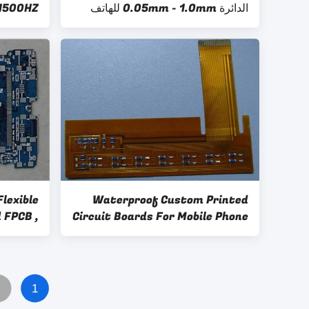
الدائرة 0.05mm - 1.0mm للهاتف
200HZ - 1500HZ م
المحمول
lexible
Waterproof Custom Printed
 FPCB ,
Circuit Boards For Mobile Phone
e Sided
And CD Player
2
1