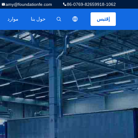
amy@foundationfe.com
86-0769-82659918-1062
إقتبس
حول بنا
موارد
描述