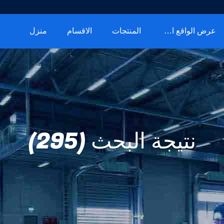
عرض الواقع الافتراضي
المنتجات
الاقسام
منزل
نتيجة البحث (295)