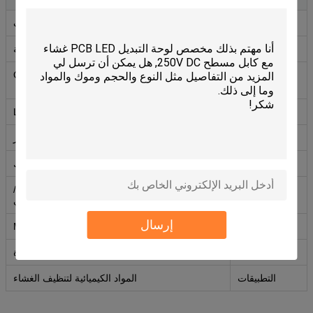
الجهد القياسي
30 فولت
الرطوبة
90%~95%, 240 ساعة
درجة حرارة
-40°C إلى 85°C
التخزين
مؤشر متكامل
مع شاشة LCD
المواد
البوليستر
ملصق للخلف
الاكريليك
الذيل
الكربون الفلوريكسيدي/الكربون البلوريكسيدي/
الكربون الهيدروجيني
إرسال
المحطات
مسامير M3
دورة الحياة
مليون مرة
التطبيقات
المواد الكيميائية لتنظيف الغشاء