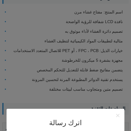
اسم المنتج: مفتاح غشاء مرن
نافذة LCD شفافة للرؤية الواضحة
تصميم دائرة الغشاء لأداء موثوق به
مثالية لتطبيقات المواد الكيميائية لتنظيف الغشاء
خيارات الذيل: FPC ، PCB ، أو PET للاتصال المتعدد الاستخدامات
مجهزة بشفرة 5 ميكرون للخرطوشة
يتضمن مفاتيح ضغط قابلة للتعديل للتحكم المخصص
يستخدم تقنية الدوائر المطبوعة المرنة لتحسين المرونة
تصميم متين ومتجاوب مناسب لبيئات مختلفة
المواصفات التقنية
اترك رسالة
المعلم
المواصفات