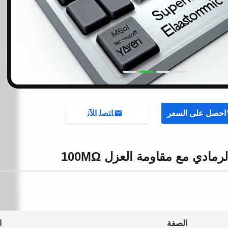
احصل على السعر
ﺎﺘﺼﻟ ﺍﻶﻧ
ادي مع مقاومة العزل 100MΩ
الصفة
ا