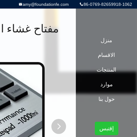
amy@foundationfe.com
86-0769-82659918-1062
مفتاح غشاء ا
منزل
الاقسام
المنتجات
موارد
حول بنا
إقتبس