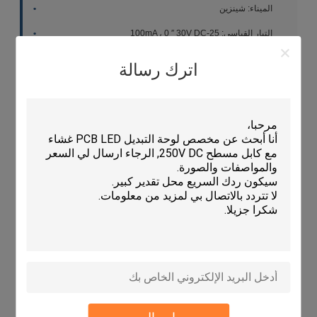
الميناء: شينزين
التيار القياسي: 25-100mA ، 0 ′′ 30V DC
درجة حرارة التشغيل: -40 درجة مئوية 70 درجة مئوية
اترك رسالة
الحجم: مخصص
مقاومة الاتصال: ≤ 100Ω
مع التيار الاسمي من 25-100mA ومجموعة الجهد التشغيلي من 0-30V DC ،
يوفر هذا المفتاح الغشاء إدارة طاقة فعالة وأداء موثوق به.مجموعة واسعة من
درجات حرارة التشغيل تضمن ملاءمة مختلف الظروف البيئية.
الخصائص التقنية
اسم المنتج: مفتاح غشاء واحد
درجة حرارة العمل: -20°C إلى 70°C
التيار القياسي: 25-100mA ، 0 ′′ 30V DC