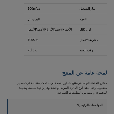
تيار التشغيل
≤ 100mA
المواد
البوليستر
لون LED
الأحمر/الأخضر/الأزرق/الأصفر/الأبيض
مقاومة الاتصال
≤ 100Ω
وقت العينة
3-6 أيام
لمحة عامة عن المنتج
مفتاح الغشاء الواحد هو منتج متطور يقدم قدرات تحكم متقدمة في تصميم
مضغوط وفعال.هذا لوح الدائرة المرنة الوحيدة يوفر واجهة سلسة وبديهية
لمجموعة واسعة من التطبيقات الصناعية.
المواصفات الرئيسية: