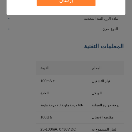
إرسال
درجة حرارة التشغيل: -40 درجة مئوية 70 درجة مئوية
مادة الزر: القبة المعدنية
النوع: مرن
المعلمات التقنية
المعلم
القيمة
تيار التشغيل
≤ 100mA
الهيكل
العادة
درجة حرارة العملية
-40 درجة مئوية 70 درجة مئوية
مقاومة الاتصال
≤ 100Ω
التيار المسموح به
25-100mA، 0 ′′30V DC