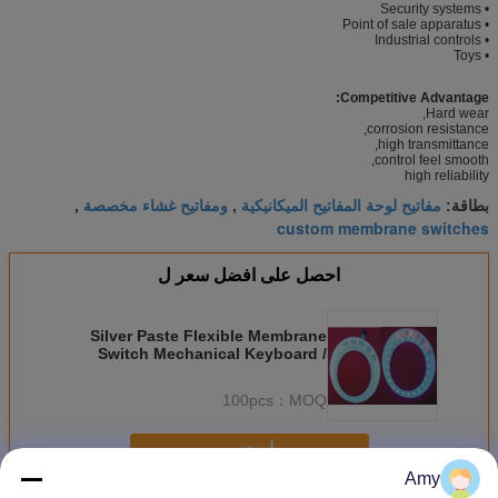
• Security systems
• Point of sale apparatus
• Industrial controls
• Toys
Competitive Advantage:
Hard wear,
corrosion resistance,
high transmittance,
control feel smooth,
high reliability
مفاتيح لوحة المفاتيح الميكانيكية
ومفاتيح غشاء مخصصة
بطاقة:
,
,
custom membrane switches
احصل على افضل سعر ل
Silver Paste Flexible Membrane
Switch Mechanical Keyboard /
Customizable Keypad
100pcs
MOQ：
استمر
Amy