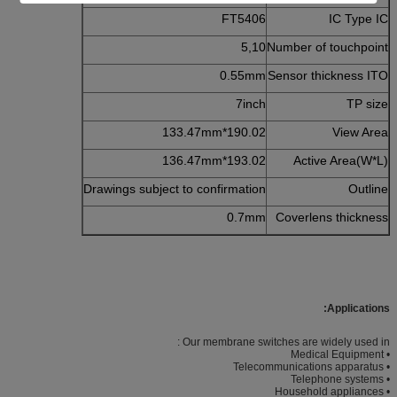
FT5406
IC Type IC
5,10
Number of touchpoint
0.55mm
Sensor thickness ITO
7inch
TP size
190.02*133.47mm
View Area
193.02*136.47mm
Active Area(W*L)
Drawings subject to confirmation
Outline
0.7mm
Coverlens thickness
Applications:
Our membrane switches are widely used in :
• Medical Equipment
• Telecommunications apparatus
• Telephone systems
• Household appliances