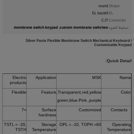
round
Shape:
EL backlit
EL:
CJT
Connector:
membrane switch keypad
custom membrane switches
تسليط الضوء:
,
Silver Paste Flexible Membrane Switch Mechanical Keyboard /
Customizable Keypad
Quick Detail:
Electric
Application
MSK
Name
products
Flexible
Feature
Transparent,red,yellow,
Color
green,blue.Pink.,purple
>7
Surface
Customized
Contacts
hardness
TSTL = -20,
Storage
OPL = -10, TOPH =60
Operating
TSTH
Temperature
Temperature