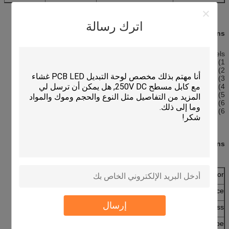
اترك رسالة
:
Descriptions
Flexible Remote Control Panels
1) Custom made OEM/ODM
2) Precise silk screen printing overlay add touch screen panel
3) Rich colors
4) High sensity & High quality
5) Environment Friendly
6) Perfect exterior
6) Raw Materials: PET film overlay+ touch panel
Specifications
Customized
Lens Color
＜10g
Input force
إرسال
＞6H
Surface hardness
IIC
Interface Type