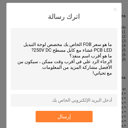
اترك رسالة
:
Descriptions
Flexible Remote Control Panels
1) Custom made OEM/ODM
2) Precise silk screen printing overlay add touch screen panel
3) Rich colors
4) High sensity & High quality
5) Environment Friendly
6) Perfect exterior
6) Raw Materials: PET film overlay+ touch panel
Applications:
Our membrane switches are widely used in :
• Medical Equipment
• Telecommunications apparatus
• Telephone systems
• Household appliances
• Security systems
إرسال
• Point of sale apparatus
• Industrial controls
• Toys