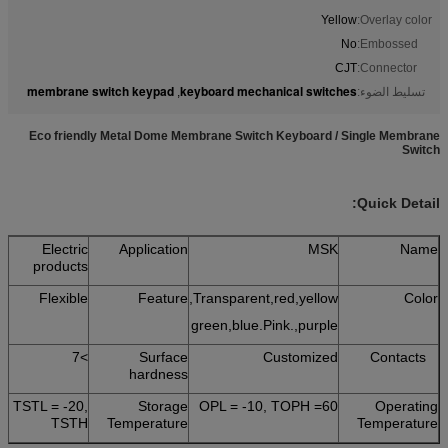
Yellow
Overlay color:
No
Embossed:
CJT
Connector:
membrane switch keypad
keyboard mechanical switches
تسليط الضوء:
,
Eco friendly Metal Dome Membrane Switch Keyboard / Single Membrane
Switch
Quick Detail:
Electric
Application
MSK
Name
products
Flexible
Feature
Transparent,red,yellow,
Color
green,blue.Pink.,purple
>7
Surface
Customized
Contacts
hardness
TSTL = -20,
Storage
OPL = -10, TOPH =60
Operating
TSTH
Temperature
Temperature