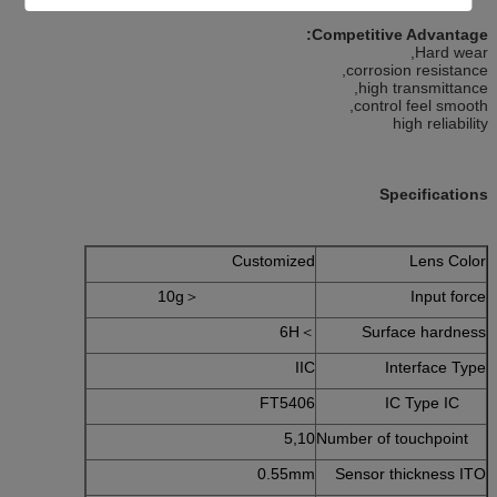
Competitive Advantage:
Hard wear,
corrosion resistance,
high transmittance,
control feel smooth,
high reliability
Specifications
Customized
Lens Color
＜10g
Input force
＞6H
Surface hardness
IIC
Interface Type
FT5406
IC Type IC
5,10
Number of touchpoint
0.55mm
Sensor thickness ITO