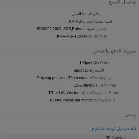
تفاصيل المنتج
مكان المنشأ:
الصين
اسم العلامة التجارية:
TKM MS
إصدار الشهادات:
ISO9001:2008, SGS,Rohs
TKM—MS--135
Model Number:
شروط الدفع والشحن
100pcs
Min Order:
الأسعار:
negotiable
Polybag per pcs，50per cartoon
Packaging:
15-20days
Delivery Time:
T/T or L/C, Western Union
Payment Terms:
100000Pieces per month
Supply Ability:
وصف
غشاء تبديل لوحة المفاتيح
PC
Material: