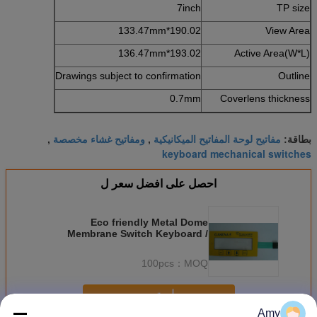
7inch
TP size
190.02*133.47mm
View Area
193.02*136.47mm
Active Area(W*L)
Drawings subject to confirmation
Outline
0.7mm
Coverlens thickness
مفاتيح لوحة المفاتيح الميكانيكية
ومفاتيح غشاء مخصصة
بطاقة:
,
,
keyboard mechanical switches
احصل على افضل سعر ل
Eco friendly Metal Dome
Membrane Switch Keyboard /
Single Membrane Switch
100pcs
MOQ：
استمر
Amy