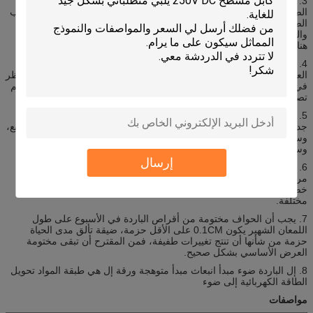
3. سطوع الانارة من سطوع الانارة يمكن الحصول عليها عن طريق قياس
الضوئية، وعادة ما يعبر عن الإنارة من مصدر ضوء الانارة في وحدات حساب
الضوئية، ولكن العين البشرية هي أقل سهولة لتحقيق هذه الحساسية،
والحس البصري ومقياس الضوء عموما معيار من المقارنة، وسوف يكون
هناك درجة معينة من الخطأ.
4. إل مصدر الضوء البارد لإنتاج مصدر الطاقة، عن طريق محول محول
العاكس مطابقة (سائق) لدفع، والجهد محرك وتواتر أقراص الباردة، هو النظر
في حجم المنطقة وفقا للأشعة، واستخدام البيئة ، الحياة، الخ الظروف لدعم
تصميم وتطوير وإنتاج المهنية الإنتاج.
5. الباردة خفيفة الوزن وسماكة الأقراص الباردة لديها شرط رئيسي جذابة
جدا هو أن وزن وزنه وسمك، أقراص الباردة هو 0.1 غرام لكل سنتيمتر مربع،
وسمك هو 0.2mm ~ 0.5mm، والمتطلبات الخاصة لبعض أوامر، الوزن
وسمك الفيلم الانارة سوف يتبعها التغيير.
إرسال
6. ميزة أخرى من أقراص الباردة الانحناء صلابة أقراص الباردة هو أن لديها
مرونة جيدة، وعادة 2CM فوق الانحناء الشعاع هو مقبول، وهذا الانحناء
خصائص صلابة، ولكن أيضا يعطي أقراص الباردة لديها أغراض بيئات أكثر
مختلفة.
7. يجب أن الحواف مختومة من أقراص الباردة في الأسبوع على طول
اللمعان الشهير يكون 0.1CM على الأقل حزمة، ضيقة تألق مدى الحياة
حزمة من شأنها أن تنتج تغييرات طفيفة، فمن المقترح أن تبقى مختومة
العرض الأساسي بشكل صحيح.
8. إل الباردة ضوء مبدأ انبعاث مبدأ متوهجة ورقة إل هي طبقة المواد تحويل
الطاقة الكهربائية إلى ضوء
مواصفات