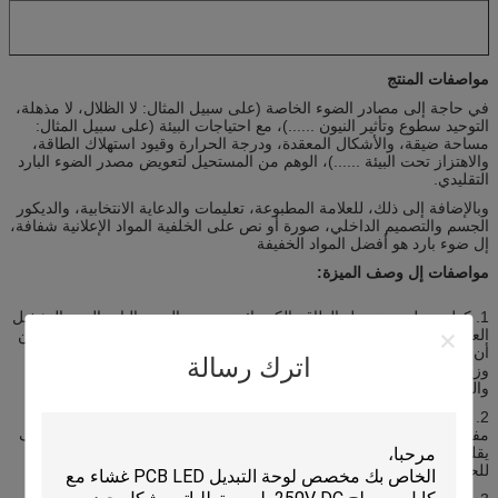
مواصفات المنتج
في حاجة إلى مصادر الضوء الخاصة (على سبيل المثال: لا الظلال، لا مذهلة،
التوحيد سطوع وتأثير النيون ......)، مع احتياجات البيئة (على سبيل المثال:
مساحة ضيقة، والأشكال المعقدة، ودرجة الحرارة وقيود استهلاك الطاقة،
والاهتزاز تحت البيئة ......)، الوهم من المستحيل لتعويض مصدر الضوء البارد
التقليدي.
وبالإضافة إلى ذلك، للعلامة المطبوعة، تعليمات والدعاية الانتخابية، والديكور
الجسم والتصميم الداخلي، صورة أو نص على الخلفية المواد الإعلانية شفافة،
إل ضوء بارد هو أفضل المواد الخفيفة
مواصفات إل وصف الميزة:
1. كول يعمل هو تحويل الطاقة الكهربائية، مصدر الضوء البارد الجهد التشغيل
العام والتردد الجهد التشغيل يمكن تعديلها بعد AC40V ~ AC220V، في حين
أن تردد التشغيل يمكن أن يكون 50 هرتز إلى 4000 هرتز، وزيادة الجهد
اترك رسالة
وزيادة سطوع التلألؤ، وإذا كان زيادة في التردد يمكن أن تزيد من السطوع
واللون ويشعر الضوء البارد الأزرق.
2. إل الضوء البارد للحياة ليست مثل مصادر الضوء التقليدية لديها زوال
مفاجئ لهذه الظاهرة، ولكن بعد فترة طويلة من الاستخدام، وسطوع سوف
يقلل تدريجيا البرد والجهد والتردد ودرجة الحرارة والرطوبة والضوء البارد
للحياة تتأثر عامل رئيسي