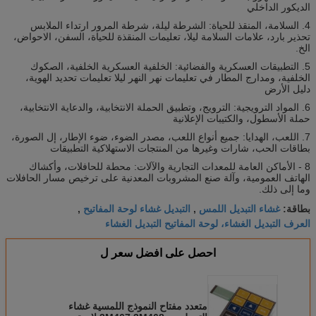
الديكور الداخلي
4. السلامة، المنقذ للحياة: الشرطة ليلة، شرطة المرور ارتداء الملابس
تحذير بارد، علامات السلامة ليلا، تعليمات المنقذة للحياة، السفن، الاحواض،
الخ.
5. التطبيقات العسكرية والفضائية: الخلفية العسكرية الخلفية، الصكوك
الخلفية، ومدارج المطار في تعليمات نهر النهر ليلا تعليمات تحديد الهوية،
دليل الأرض
6. المواد الترويجية: الترويج، وتطبيق الحملة الانتخابية، والدعاية الانتخابية،
حملة الأسطول، والكتيبات الإعلانية
7. اللعب، الهدايا: جميع أنواع اللعب، مصدر الضوء، ضوء الإطار، إل الصورة،
بطاقات الحب، شارات وغيرها من المنتجات الاستهلاكية التطبيقات
8 - الأماكن العامة للمعدات التجارية والآلات: محطة للحافلات، وأكشاك
الهاتف العمومية، وآلة صنع المشروبات المعدنية على ترخيص مسار الحافلات
وما إلى ذلك.
غشاء التبديل اللمس
التبديل غشاء لوحة المفاتيح
بطاقة:
,
,
العرف التبديل الغشاء، لوحة المفاتيح التبديل الغشاء
احصل على افضل سعر ل
متعدد مفتاح النموذج اللمسية غشاء