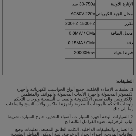
الإنارة الأولية
≥30-750 سد
مجال الجهد الكهربائي
AC50V-220V
تكرر
200HZ-1500HZ
معدل الطاقة
≤0.8MW / CM
دقة
≤0.15MA / CM
فترة الحياة
≥20000Hrs.
التطبيقات:
1. تطبيقات الإضاءة الخلفية: جميع أنواع الحواسيب الكهربائية وأجهزة
الكمبيوتر المحمولة وأجهزة الألعاب المحمولة والهواتف والمنظمين
الإلكترونيين والقواميس الإلكترونية والمعدات السمعية ولوحات التحكم
ولوحات التحكم بالموجات الصغرية وأجهزة الفاكس وآلات النسخ والساعات
وما إلى ذلك.
2. السيارات: لوحة أجهزة السيارات، أضواء التحذير، خارج السيارة، شريط
الباب الزخرفية، ضوء الفرامل الثالثة الخ.
3. العمارة والتطبيقات الداخلية: الكلمة الطابق المصعد، تعليمات وضع
العلامات الهروب، أضواء الجدار الزخرفية، ليلة الديكور المناظر الطبيعية،