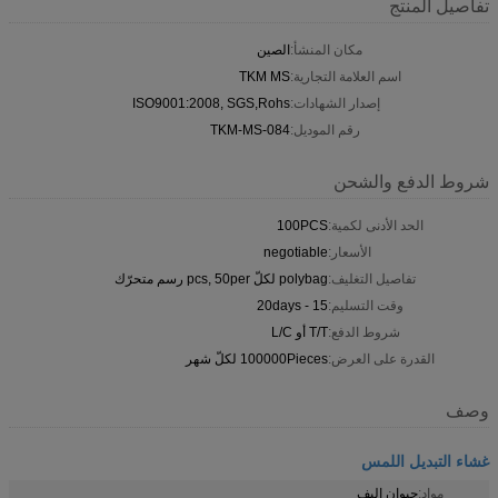
تفاصيل المنتج
مكان المنشأ:
الصين
اسم العلامة التجارية:
TKM MS
إصدار الشهادات:
ISO9001:2008, SGS,Rohs
رقم الموديل:
TKM-MS-084
شروط الدفع والشحن
الحد الأدنى لكمية:
100PCS
الأسعار:
negotiable
تفاصيل التغليف:
polybag لكلّ pcs, 50per رسم متحرّك
وقت التسليم:
15 - 20days
شروط الدفع:
T/T أو L/C
القدرة على العرض:
100000Pieces لكلّ شهر
وصف
غشاء التبديل اللمس
مواد:
حيوان اليف