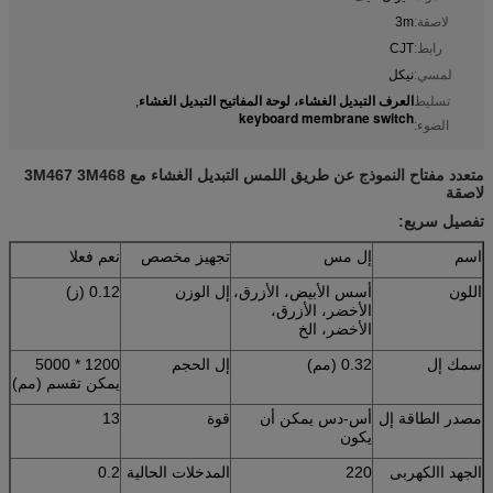
لاصقة:
3m
رابط:
CJT
لمسي:
نيكل
العرف التبديل الغشاء، لوحة المفاتيح التبديل الغشاء
تسليط
,
keyboard membrane switch
الضوء:
متعدد مفتاح النموذج عن طريق اللمس التبديل الغشاء مع 3M467 3M468
لاصقة
تفصيل سريع:
اسم
إل مس
تجهيز مخصص
نعم فعلا
اللون
أسس الأبيض، الأزرق،
إل الوزن
0.12 (ز)
الأخضر، الأزرق،
الأخضر، الخ
سمك إل
0.32 (مم)
إل الحجم
1200 * 5000
يمكن تقسم (مم)
مصدر الطاقة إل
أس-دس يمكن أن
قوة
13
يكون
الجهد االكهربى
220
المدخلات الحالية
0.2