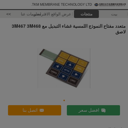
TKM MEMBRANE TECHNOLOGY LTD.
بيت
منتجات
عرض الواقع الافتراضي
معلومات عنا
>>
متعدد مفتاح النموذج اللمسية غشاء التبديل مع 3M467 3M468
لاصق
افضل سعر
اتصل بنا