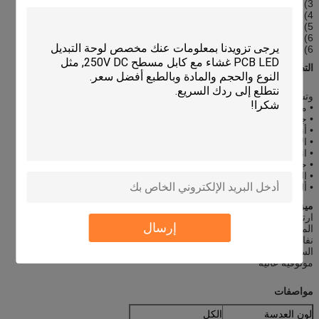
3) الألوان الغنية
4) عالية سنسيتي و جودة عالية
5) صديقة للبيئة
6) الخارجي المثالي
6) المواد الخام: بيت فيلم تراكب + لوحة اللمس
التطبيقات:
وتستخدم لدينا مفاتيح الغشاء على نطاق واسع في:
• معدات طبية
• جهاز الاتصالات
• أنظمة الهاتف
• الأجهزة المنزلية
• انظمة حماية
• جهاز نقاط البيع
• الضوابط الصناعية
• ألعاب الأطفال
ميزة تنافسية:
ارتداء الصلب،
إرسال
المقاومة للتآكل،
نفاذية عالية،
السيطرة يشعر على نحو سلس،
موثوقية عالية
مواصفات
لون العدسة
الكل