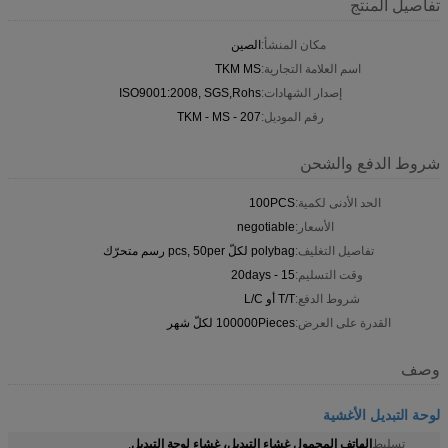
تفاصيل المنتج
مكان المنشأ:
الصين
اسم العلامة التجارية:
TKM MS
إصدار الشهادات:
ISO9001:2008, SGS,Rohs
رقم الموديل:
TKM - MS - 207
شروط الدفع والشحن
الحد الأدنى لكمية:
100PCS
الأسعار:
negotiable
تفاصيل التغليف:
polybag لكلّ pcs, 50per رسم متحرّك
وقت التسليم:
15 - 20days
شروط الدفع:
T/T أو L/C
القدرة على العرض:
100000Pieces لكلّ شهر
وصف
لوحة التبديل الأغشية
الهاتف المحمول غشاء التبديل، غشاء لوحة التبديل
تسليط
,