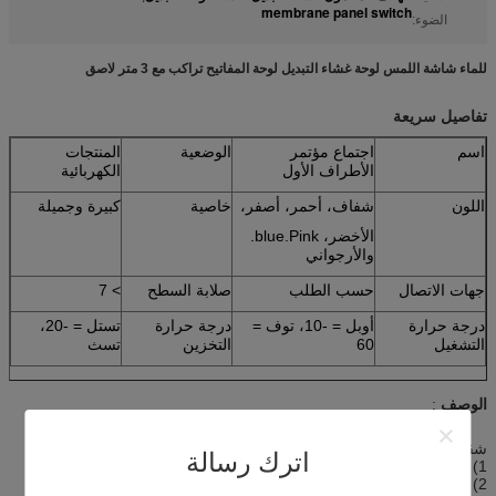
membrane panel switch
الضوء:
للماء شاشة اللمس لوحة غشاء التبديل لوحة المفاتيح تراكب مع 3 متر لاصق
تفاصيل سريعة
اسم
اجتماع مؤتمر
الوضعية
المنتجات
الأطراف الأول
الكهربائية
اللون
شفاف، أحمر، أصفر،
خاصية
كبيرة وجميلة
الأخضر، blue.Pink.
والأرجواني
جهات الاتصال
حسب الطلب
صلابة السطح
> 7
درجة حرارة
أوبل = -10، توف =
درجة حرارة
تستل = -20،
التشغيل
60
التخزين
تسث
الوصف
:
شقة غشاء التبديل لوحات
اترك رسالة
1) أدلى مخصص أوم / أودم
2) تراكب الطباعة الحريرية دقيقة إضافة لوحة لمس الشاشة