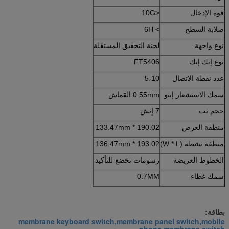
قوة الإدخال
<10G
صلابة السطح
> 6H
نوع واجهة
لجنة التحقيق المستقلة
نوع إيك إيك
FT5406
عدد نقطة الاتصال
5،10
سمك الاستشعار إيتو
0.55mm القماش
حجم تب
7 إنش
منطقة العرض
190.02 * 133.47mm
منطقة نشطة (W * L)
193.02 * 136.47mm
الخطوط العريضة
رسومات تخضع للتأكيد
سمك غطاء
0.7MM
بطاقة:
membrane keyboard switch,membrane panel switch,mobile
phone membrane switch