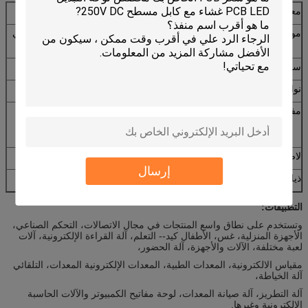
معدن قبة غشاء مفتاح
مواد
ماتي بيسي (السلس)، بيسي لمعان + ماتي النفط، بيسي
لمعان، بيت
سماكة
0.05-1.0mm
نوافذ ليد
شفافة، شفافة، غير لامع، لمعان
مفاتيح منقوش
لا يوجد مفاتيح و قباب مزخرفة، قبب بدون مفاتيح
مزخرفة، مفاتيح مزخرفة بدون قبب، مفاتيح مزخرفة و
قبب
لاصق
3M467،3M468، وليس لاصقة
إرسال
ذيل
الذيل مع قناع واضح أو قناع أخضر
التطبيقات:
وتستخدم على نطاق واسع المنتجات في مجال الاتصالات، التحكم الصناعي،
الأجهزة المنزلية، غس، الأطفال كيد-- التعلم، آلة القراءة الإلكترونية، آلات
لعبة مختلفة، الآلات والأجهزة، آلة الحضور،
مقياس الالكترونية، المعدات الطبية، المعدات الإلكترونية المعدات، التلقائي
آلة الخياطة،
آلة التطريز، آلة صيانة المعدات، لوحة مفاتيح الكمبيوتر والآلات الحاسبة
الإلكترونية وغيرها.