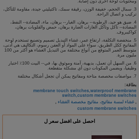
ومحتويات لوحة أخرى دون إصابة.
3. سمال الحجم، خفيفة الوزن، رقيقة سمك، تاكتيليتي جيدة، مقاومة للتآكل،
تركيب و اتصال الراحة.
4. ضيق هو جيد، الرطوبة-- برهان، الغبار-- برهان، ماء، المضادة-- النفط،
المضادة-- تآكل وتآكل الغازات الضارة برهان، حمض والقلويات برهان،
كواكيبروف.
5. منخفضة التكلفة، ارتفاع عمر، غشاء التبديل تصميم وتصنيع تستخدم لوحة
المفاتيح ككل الطريق، سواء على المواد أو العفن رسوم، التكاليف هي أدنى،
متوسط ​​العمر المتوقع من أنواع مختلفة من التبديل الغشاء هو أكثر من 100
مليون مرة.
6. من السهل أن تعمل، بديهية، آمنة وموثوق بها، في-- البيت 100٪ اختبار
وظيفيا، ويضمن المكونات دون أي مشكلة متقطعة.
7. مواصفات مخصصة متاحة ومفاتيح يمكن أن تجعل أشكال مختلفة
بطاقة:
membrane touch switches,waterproof membrane
switch,custom membrane switches
غشاء لمسة مفاتيح، مفاتيح مخصصة الغشاء
,
,
custom membrane switches
احصل على افضل سعر ل