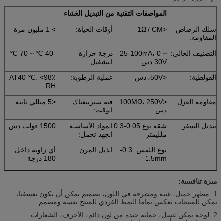
المواصفات التقنية من التبديل الغشاء
سلك الرصاص
<1Ω / CM
أوقات الحياة:
> 1 مليون مرة
المقاومة:
التصنيف الحالي:
25-100mA، 0 ~
درجة حرارة
-40 ℃ ~ 70 ℃
30V دس
التشغيل:
الفولطية:
<50V، دس
عملية الرطوبة:
AT40 ℃، <98٪
RH
مقاومة العزل:
<100MΩ، 250V
قبة سبرينغباك
<5 ميللي ثانية
دس
الوقت:
تبديل السفر:
شقة نوع 0.05-0.3
المواد الأساسية
1500 فولت دس
ملليمتر
الجهد تحمل:
نوع اللمس: 0.3-
الذيل المرن:
أي زاوية داخل
1.5mm
180 درجة
ميزة تنافسية:
1. مظهر جميل، غنية ومشرقة في اللون، تصميم يمكن أن يكون تعسفيا،
يمكن للمنتجات تعكس تماما النمط الفردي للمنتج نفسه ومصمم.
2. لوحة يمكن غسل، حماية جيدة من لون دائم، الأحرف، الشعارات