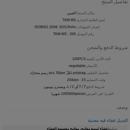
تفاصيل المنتج
مكان المنشأ:
الصين
اسم العلامة التجارية:
TKM MS
إصدار الشهادات:
ISO9001:2008, SGS,Rohs
رقم الموديل:
TKM-MS - 200
شروط الدفع والشحن
الحد الأدنى لكمية:
100PCS
الأسعار:
negotiable
تفاصيل التغليف:
polybag لكلّ pcs, 50per رسم متحرّك
وقت التسليم:
15 - 20days
شروط الدفع:
T / T أو L / C، ويسترن يونيون
القدرة على العرض:
1000000pieces شهريا
وصف
التبديل غشاء قبة معدنية
غشاء لمسة مفاتيح، مفاتيح مخصصة الغشاء
تسليط
,