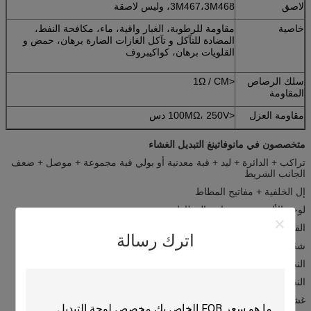
لاصق
3M467،3M468، وليس لاصقة
خاصية
مقاومة للرطوبة، الغبار واقية، ماء، مكافحة النفط،
المضادة للتآكل و تآكل الغازات الضارة برهان، حمض و
القلويات برهان، كواكيبروف
سلك الرصاص
<1Ω / CM
المقاومة
مقاومة العزل
<100MΩ، 250V دس
متخصصون في مانوفاتينغ التبديل الغشاء
تراكب + الدائرة + ليد + قبة معدنية أو بولي قبة مجموعة + موصل + ضعف
الجانب الشريط
إل الخلفية + مفاتيح المطاط
لوحة الألومنيوم + مفاتيح المطاط
القباب المعدنية
اترك رسالة
شقة دون تأثير اللمس
النقش مع تأثير اللمس
النقش مع قبة معدنية
غشاء التبديل مع الشركة العامة للفوسفات