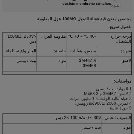
custom membrane switches
الضوء:
مخصص معدن قبة غشاء التبديل 100MΩ عزل المقاومة
تفصيل سريع:
درجة حرارة
-40 ℃ ~ 70 ℃
مقاومة العزل:
<100MΩ، 250V
التشغيل:
دس
شهادة:
سغس، بنفايات
خاصية:
الغبار واقية، للماء
لاصق:
3M467 &
مواد:
بيت / بيسي
3M468
مواصفات:
1 المواد: بيت / بيسي
2 لاصق: 3M467 و 3 M468
3 حياة عالية الوقت:> 1 مليون مرات
4 تمرير: iso9001: 2008 روهس.
5 جودة عالية
التصنيف الحالي
25-100mA، 0 ~ 30V دس
مواد
بيت / بيسي