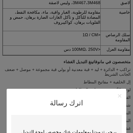
لاصق
3M467،3M468، وليس لاصقة
خاصية
مقاومة للرطوبة، الغبار واقية، ماء، مكافحة النفط،
المضادة للتآكل و تآكل الغازات الضارة برهان، حمض و
القلويات برهان، كواكيبروف
سلك الرصاص
<1Ω / CM
المقاومة
مقاومة العزل
<100MΩ، 250V دس
متخصصون في مانوفاتينغ التبديل الغشاء
تراكب + الدائرة + ليد + قبة معدنية أو بولي قبة مجموعة + موصل + ضعف
الجانب الشريط
إل الخلفية + مفاتيح المطاط
لوحة الألومنيوم + مفاتيح المطاط
القباب المعدنية
اترك رسالة
شقة دون تأثير اللمس
النقش مع تأثير اللمس
النقش مع قبة معدنية
غشاء التبديل مع الشركة العامة للفوسفات