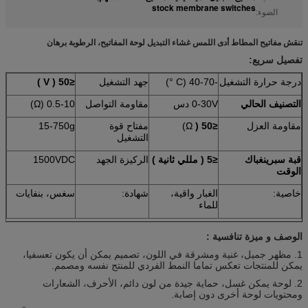
stock membrane switches
الضوء:
تنقش مفاتيح المطاط أدى اللمس غشاء التبديل لوحة المفاتيح، الرطوبة برهان
تفصيل سريع:
درجة حرارة التشغيل
-40-70 (C °)
جهد التشغيل
≤50
(
V
)
التصنيف الحالي
0-30V دس
مقاومة التواصل
0.5-10 (Ω)
مقاومة العزل
≤50
(
Ω)
مفتاح قوة
15-750g
التشغيل
قبة سبرينغباك
≤5
(
مللي ثانية
)
الركيزة الجهد
1500VDC
الوقت
خاصية:
الغبار واقية،
شهادة:
سغس، بنفايات
للماء
الوصف و
ميزة تنافسية
:
1. مظهر جميل، غنية ومشرقة في اللون، تصميم يمكن أن يكون تعسفيا،
يمكن للمنتجات تعكس تماما النمط الفردي للمنتج نفسه ومصمم.
2. لوحة يمكن غسل، حماية جيدة من لون دائم، الأحرف، الشعارات
ومحتويات لوحة أخرى دون إصابة.