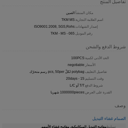
تفاصيل المنتج
مكان المنشأ:
الصين
اسم العلامة التجارية:
TKM MS
إصدار الشهادات:
ISO9001:2008, SGS,Rohs
رقم الموديل:
TKM - MS - 065
شروط الدفع والشحن
الحد الأدنى لكمية:
100PCS
الأسعار:
negotiable
تفاصيل التغليف:
polybag لكلّ pcs, 50per رسم متحرّك
وقت التسليم:
15 - 20days
شروط الدفع:
T/T أو L/C
القدرة على العرض:
1000000pieces شهريا
وصف
الصمام غشاء التبديل
مفاتيح التبديل الميكانيكية، مفاتيح غشاء الأسهم
تسليط
,