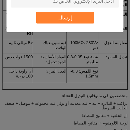
المقاومة:
التصنيف الحالي:
25-100mA، 0 ~
درجة حرارة
-40 ℃ ~ 70 ℃
إرسال
30V دس
التشغيل:
الفولطية:
<50V، دس
عملية الرطوبة:
AT40 ℃، <98٪
RH
مقاومة العزل:
<100MΩ، 250V
قبة سبرينغباك
<5 ميللي ثانية
دس
الوقت:
تبديل السفر:
شقة نوع 0.05-0.3
المواد الأساسية
1500 فولت دس
ملليمتر
الجهد تحمل:
نوع اللمس: 0.3-
الذيل المرن:
أي زاوية داخل
1.5mm
180 درجة
متخصصون في مانوفاتينغ التبديل الغشاء
تراكب + الدائرة + ليد + قبة معدنية أو بولي قبة مجموعة + موصل + ضعف
الجانب الشريط
إل الخلفية + مفاتيح المطاط
لوحة الألومنيوم + مفاتيح المطاط