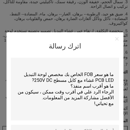
3. سمال الحجم، خفيفة الوزن، رقيقة سمك، تاكتيليتي جيدة، مقاومة للتآكل،
تركيب و اتصال الراحة.
4. ضيق هو جيد، الرطوبة-- برهان، الغبار-- برهان، ماء، المضادة-- النفط،
المضادة-- تآكل وتآكل الغازات الضارة برهان، حمض والقلويات برهان،
كواكيبروف.
5. منخفضة التكلفة، ارتفاع عمر، غشاء التبديل تصميم وتصنيع تستخدم لوحة
المفاتيح ككل الطريق، سواء على المواد أو العفن رسوم، التكاليف هي أدنى،
متوسط ​​العمر المتوقع من أنواع مختلفة من التبديل الغشاء هو أكثر من 100
اترك رسالة
مليون مرة.
6. من السهل أن تعمل، بديهية، آمنة وموثوق بها، في-- البيت 100٪ اختبار
وظيفيا، ويضمن المكونات دون أي مشكلة متقطعة.
7. مواصفات مخصصة متاحة ومفاتيح يمكن أن تجعل أشكال مختلفة
التطبيقات:
وتستخدم على نطاق واسع المنتجات في مجال الاتصالات، التحكم الصناعي،
الأجهزة المنزلية، غس، الأطفال كيد-- التعلم، آلة القراءة الإلكترونية، آلات
لعبة مختلفة، الآلات والأجهزة، آلة الحضور،
مقياس الالكترونية، المعدات الطبية، المعدات الإلكترونية المعدات، التلقائي
آلة الخياطة،
آلة التطريز، آلة صيانة المعدات، لوحة مفاتيح الكمبيوتر والآلات الحاسبة
الإلكترونية وغيرها.
المواصفات التقنية من التبديل الغشاء
سلك الرصاص
<1Ω / CM
أوقات الحياة:
> 1 مليون مرة